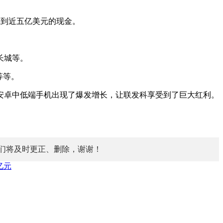
。
拿到近五亿美元的现金。
长城等。
等等。
卓中低端手机出现了爆发增长，让联发科享受到了巨大红利。
们将及时更正、删除，谢谢！
亿元