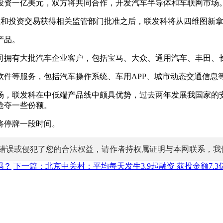
资一亿美元，双方将共同合作，开发汽车半导体和车联网市场
让和投资交易获得相关监管部门批准之后，联发科将从四维图新
产品。
拥有大批汽车企业客户，包括宝马、大众、通用汽车、丰田、
等服务，包括汽车操作系统、车用APP、城市动态交通信息
，联发科在中低端产品线中颇具优势，过去两年发展我国家的安
抢夺一些份额。
将停牌一段时间。
错误或侵犯了您的合法权益，请作者持权属证明与本网联系，我
吗？
下一篇：北京中关村：平均每天发生3.9起融资 获投金额7.3