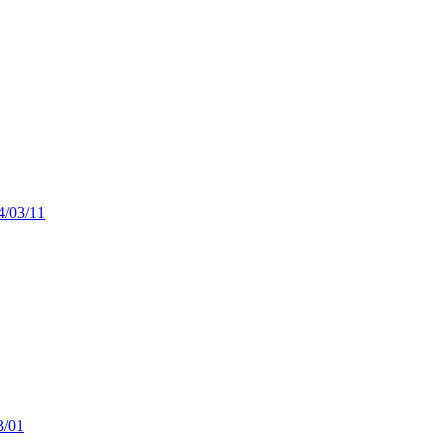
4/03/11
3/01