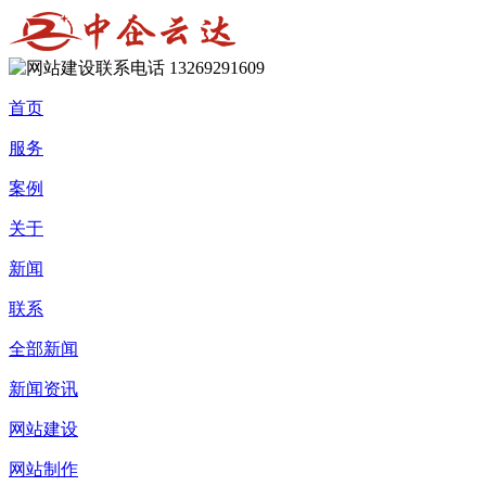
13269291609
首页
服务
案例
关于
新闻
联系
全部新闻
新闻资讯
网站建设
网站制作