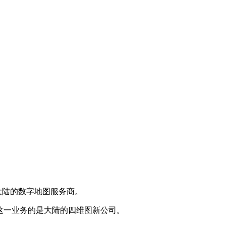
大陆的数字地图服务商。
购这一业务的是大陆的四维图新公司。