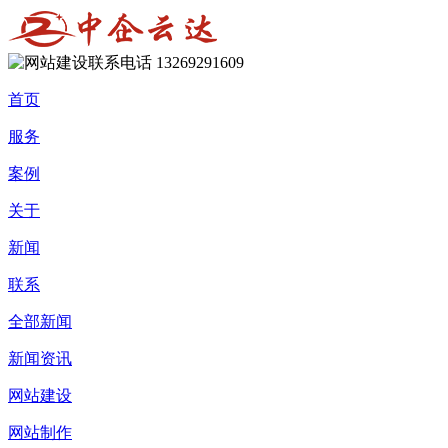
13269291609
首页
服务
案例
关于
新闻
联系
全部新闻
新闻资讯
网站建设
网站制作