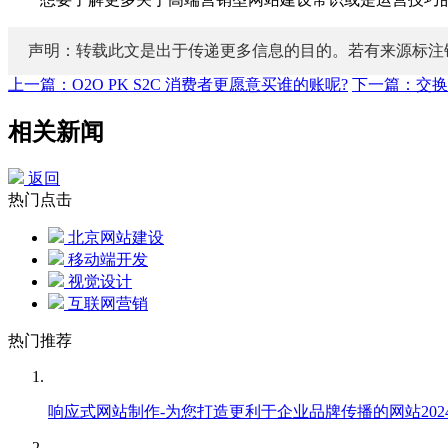
声明：转载此文是出于传递更多信息的目的。若有来源标注
上一篇：O2O PK S2C 消费者更愿意买谁的账呢?
下一篇：交换
相关新闻
返回
热门点击
北京网站建设
移动端开发
视觉设计
互联网营销
热门推荐
响应式网站制作-为您打造更利于企业品牌传播的网站
202