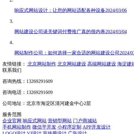
响应式网站设计：让您的网站适配各种设备
2024/03/06
网站建设公司谈关键词付费推广真的很内卷
2024/03/04
网站制作公司：如何选择一家合适的网站建设公司
2024/0
友情链接：
北京网站制作
北京网站建设
高端网站建设
海淀建
联系我们
咨询热线：13269291609
咨询电话：13269291609
公司地址：北京市海淀区清河建金中心2层
服务范围
企业官网
响应式网站
营销型网站
门户商城站
手机网站制作
微信平开发
小程序定制
APP开发设计
LOGO设计
VI设计
宣传册设计
广告设计