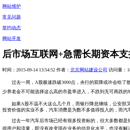
网站维护
常见问题
签约动态
网站开发
后市场互联网+急需长期资本支
时间：2015-09-14 13:54:52 作者：
北京网站建设公司
访问量：18
过去一周，A股极速跌破3000点，央行的双降或许会给
少养老金不可能选择这么高的市盈率进入，不跌到无可再跌的
如果A股不温不火这么几个月，而银行降息继续，公安部又
投资价值的实业不多，汽车消费是为数不多值得投入的，而汽
过去一年汽车后市场已经有很多投资标的，但大多数都是短期
得用户和流量，即没有改变现在业务的信息化水平，也没有解