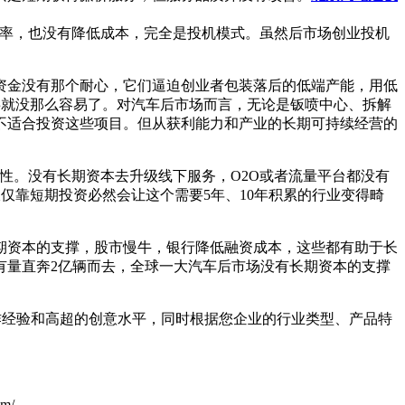
率，也没有降低成本，完全是投机模式。虽然后市场创业投机
金没有那个耐心，它们逼迫创业者包装落后的低端产能，用低
事就没那么容易了。对汽车后市场而言，无论是钣喷中心、拆解
不适合投资这些项目。但从获利能力和产业的长期可持续经营的
性。没有长期资本去升级线下服务，O2O或者流量平台都没有
仅靠短期投资必然会让这个需要5年、10年积累的行业变得畸
资本的支撑，股市慢牛，银行降低融资成本，这些都有助于长
有量直奔2亿辆而去，全球一大汽车后市场没有长期资本的支撑
经验和高超的创意水平，同时根据您企业的行业类型、产品特
m/