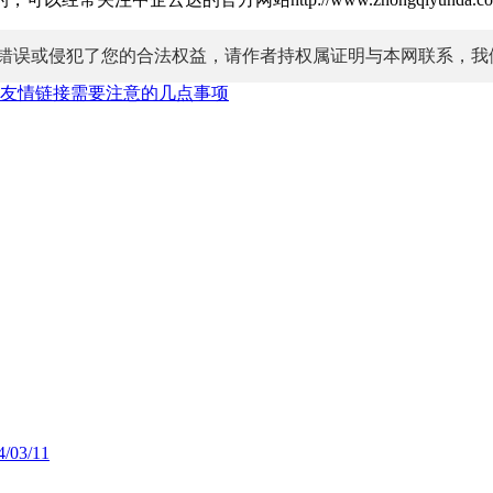
错误或侵犯了您的合法权益，请作者持权属证明与本网联系，我
友情链接需要注意的几点事项
4/03/11